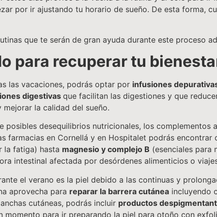
ar por ir ajustando tu horario de sueño. De esta forma, c
utinas que te serán de gran ayuda durante este proceso ada
o para recuperar tu bienest
Tras las vacaciones, podrás optar por
infusiones depurativa
siones digestivas
que facilitan las digestiones y que reduc
y mejorar la calidad del sueño.
e posibles desequilibrios nutricionales, los complementos 
ras farmacias en Cornellá y en Hospitalet podrás encontrar
 la fatiga) hasta
magnesio y complejo B
(esenciales para 
lora intestinal afectada por desórdenes alimenticios o viajes
ante el verano es la piel debido a las continuas y prolonga
utina aprovecha para
reparar la barrera cutánea
incluyendo c
manchas cutáneas, podrás incluir
productos despigmentan
en momento para ir preparando la piel para otoño con exfol