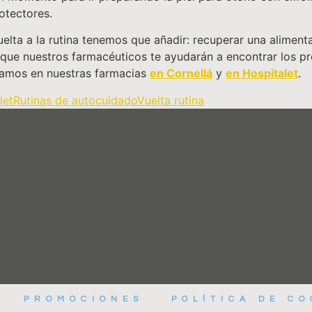
otectores.
uelta a la rutina tenemos que añadir: recuperar una alimenta
 que nuestros farmacéuticos te ayudarán a encontrar los p
eramos en nuestras farmacias
en Cornellá
y
en Hospitalet
.
let
Rutinas de autocuidado
Vuelta rutina
PROMOCIONES
POLÍTICA DE CO