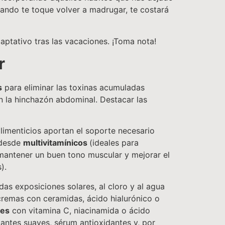
uando te toque volver a madrugar, te costará
ptativo tras las vacaciones. ¡Toma nota!
ar
s
para eliminar las toxinas acumuladas
en la hinchazón abdominal. Destacar las
alimenticios aportan el soporte necesario
 desde
multivitamínicos
(ideales para
mantener un buen tono muscular y mejorar el
).
das exposiciones solares, al cloro y al agua
remas con ceramidas, ácido hialurónico o
tes
con vitamina C, niacinamida o ácido
iantes suaves, sérum antioxidantes y, por