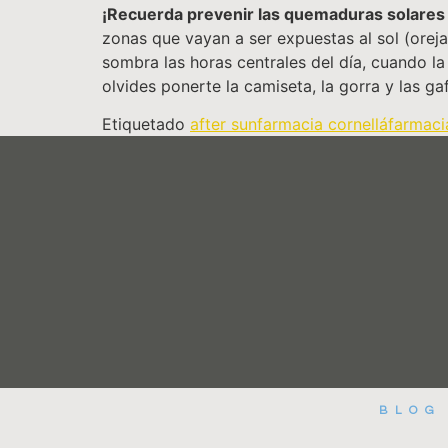
¡Recuerda prevenir las quemaduras solares
zonas que vayan a ser expuestas al sol (orej
sombra las horas centrales del día, cuando l
olvides ponerte la camiseta, la gorra y las g
Etiquetado
after sun
farmacia cornellá
farmaci
BLOG