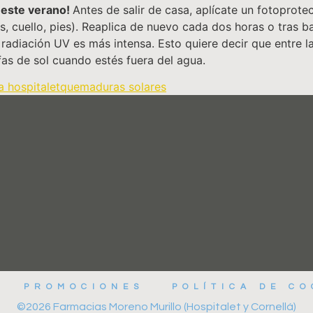
 este verano!
Antes de salir de casa, aplícate un fotoprot
as, cuello, pies). Reaplica de nuevo cada dos horas o tras 
a radiación UV es más intensa. Esto quiere decir que entre 
afas de sol cuando estés fuera del agua.
a hospitalet
quemaduras solares
PROMOCIONES
POLÍTICA DE CO
©2026 Farmacias Moreno Murillo (Hospitalet y Cornellá)