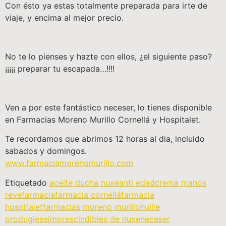
Con ésto ya estas totalmente preparada para irte de
viaje, y encima al mejor precio.
No te lo pienses y hazte con ellos, ¿el siguiente paso?
¡¡¡¡¡ preparar tu escapada…!!!!
Ven a por este fantástico neceser, lo tienes disponible
en Farmacias Moreno Murillo Cornellá y Hospitalet.
Te recordamos que abrimos 12 horas al dia, incluido
sabados y domingos.
www.farmaciamorenomurillo.com
Etiquetado
aceite ducha nuxe
anti edad
crema manos
reve
farmacia
farmacia cornellá
farmacia
hospitalet
farmacias moreno murillo
huille
produgiese
imprescindibles de nuxe
neceser