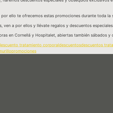
e
, haremos descuentos especiales y obsequios exclusivos e
por ello te ofrecemos estas promociones durante toda la
, ven a por ellos y llévate regalos y descuentos especiales
oras en Cornellá y Hospitalet, abiertas también sábados y
descuento tratamiento corporal
descuentos
descuentos trata
urillo
promociones