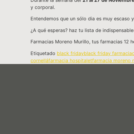
Durante la semana del
21 al 27 de Noviembr
y corporal.
Entendemos que un sólo dia es muy escaso y 
¿A qué esperas? haz tu lista de indispensables
Farmacias Moreno Murillo, tus farmacias 12 h
Etiquetado
black friday
black friday farmacia
cornellá
farmacia hospitalet
farmacia moreno m