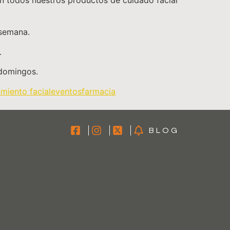
n todos nuestros productos de cuidado facial
 semana.
.
 domingos.
miento facial
eventos
farmacia
BLOG