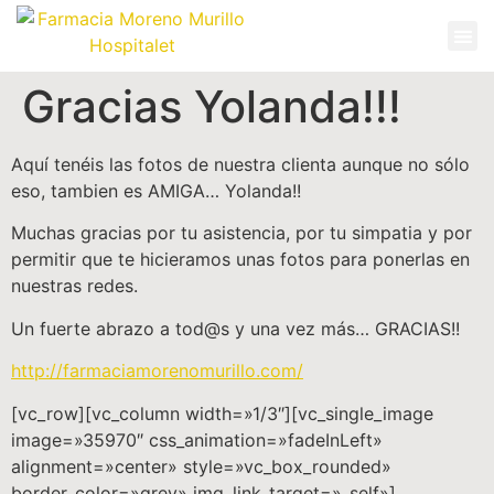
Gracias Yolanda!!!
Aquí tenéis las fotos de nuestra clienta aunque no sólo
eso, tambien es AMIGA… Yolanda!!
Muchas gracias por tu asistencia, por tu simpatia y por
permitir que te hicieramos unas fotos para ponerlas en
nuestras redes.
Un fuerte abrazo a tod@s y una vez más… GRACIAS!!
http://farmaciamorenomurillo.com/
[vc_row][vc_column width=»1/3″][vc_single_image
image=»35970″ css_animation=»fadeInLeft»
alignment=»center» style=»vc_box_rounded»
border_color=»grey» img_link_target=»_self»]