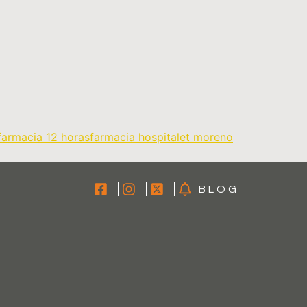
farmacia 12 horas
farmacia hospitalet moreno
BLOG