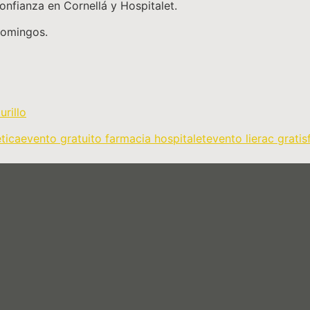
onfianza en Cornellá y Hospitalet.
domingos.
tica
evento gratuito farmacia hospitalet
evento lierac gratis