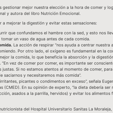
gestionar mejor nuestra elección a la hora de comer y log
nal y autora del libro Nutrición Emocional.
a mejorar la digestión y evitar estas sensaciones:
rrir que confundamos el hambre con la sed, y esto nos lle
s tomar un vaso de agua antes de cada comida.
omida.
La acción de respirar “nos ayuda a centrar nuestra 
iendo. Por otro lado, el oxígeno es fundamental en la com
ejor la comida, lo que beneficia la absorción y la digestión
.
“En vez de comer por comer, es importante ser conscien
es justas. Si no estamos atentos al momento de comer, par
de saciarnos y necesitaremos más comida”.
irritantes, picantes o condimentos en exceso”, señala Eugen
s (CMED). En su opinión de experto, “la dieta debería se
ción, asados a la parrilla, hervidos) y evitar los alimentos 
tricionista del Hospital Universitario Sanitas La Moraleja,