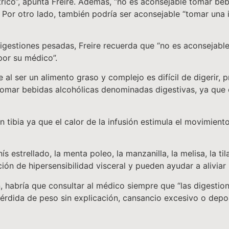
trico”, apunta Freire. Además, “no es aconsejable tomar be
. Por otro lado, también podría ser aconsejable “tomar una
igestiones pesadas, Freire recuerda que “no es aconsejab
or su médico”.
al ser un alimento graso y complejo es difícil de digerir,
tomar bebidas alcohólicas denominadas digestivas, ya que 
n tibia ya que el calor de la infusión estimula el movimient
s estrellado, la menta poleo, la manzanilla, la melisa, la tila
ón de hipersensibilidad visceral y pueden ayudar a aliviar l
ten, habría que consultar al médico siempre que “las diges
rdida de peso sin explicación, cansancio excesivo o depos