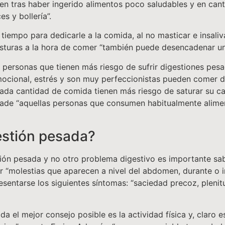
en tras haber ingerido alimentos poco saludables y en can
s y bollería”.
mpo para dedicarle a la comida, al no masticar e insalivar
osturas a la hora de comer “también puede desencadenar un
 personas que tienen más riesgo de sufrir digestiones pesa
mocional, estrés y son muy perfeccionistas pueden comer d
iada cantidad de comida tienen más riesgo de saturar su cap
añade “aquellas personas que consumen habitualmente alime
estión pesada?
tión pesada y no otro problema digestivo es importante sa
por “molestias que aparecen a nivel del abdomen, durante 
resentarse los siguientes síntomas: “saciedad precoz, pleni
 el mejor consejo posible es la actividad física y, claro es