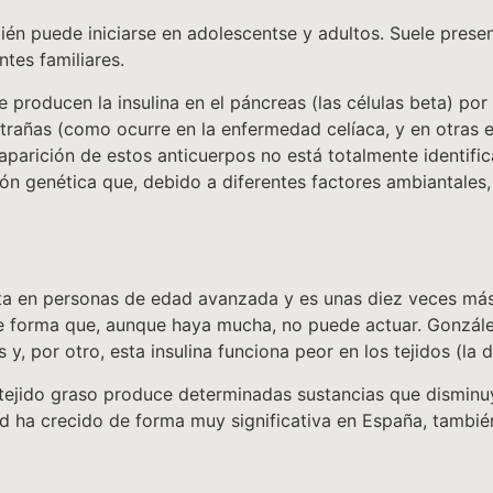
én puede iniciarse en adolescentse y adultos. Suele pres
tes familiares.
 producen la insulina en el páncreas (las células beta) por
xtrañas (como ocurre en la enfermedad celíaca, y en otras
aparición de estos anticuerpos no está totalmente identific
ción genética que, debido a diferentes factores ambiantale
ta en personas de edad avanzada y es unas diez veces más f
, de forma que, aunque haya mucha, no puede actuar. Gonzá
 y, por otro, esta insulina funciona peor en los tejidos (la 
 tejido graso produce determinadas sustancias que disminuye
ad ha crecido de forma muy significativa en España, tambié