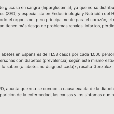
de glucosa en sangre (hiperglucemia), ya que no se distri
s (SED) y especialista en Endocrinología y Nutrición del H
odo el organismo, pero principalmente para el corazón, el ri
atan tienen más riesgo de problemas renales, infartos, pér
 diabetes en España es de 11.58 casos por cada 1.000 person
personas con diabetes (prevalencia) según este mismo estud
 lo saben (diiabetes no diagnosticada)», resalta González.
a SED, apunta que «no se conoce la causa exacta de la diabe
parición de la enfermedad, las causas y los síntomas que 