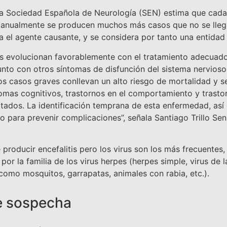
a Sociedad Española de Neurología (SEN) estima que cada
 anualmente se producen muchos más casos que no se llega
ca el agente causante, y se considera por tanto una entidad
itis evolucionan favorablemente con el tratamiento adecua
junto con otros síntomas de disfunción del sistema nervioso
os casos graves conllevan un alto riesgo de mortalidad y 
ntomas cognitivos, trastornos en el comportamiento y trasto
ctados. La identificación temprana de esta enfermedad, así
omo para prevenir complicaciones”, señala Santiago Trillo S
oducir encefalitis pero los virus son los más frecuentes, 
r la familia de los virus herpes (herpes simple, virus de la
(como mosquitos, garrapatas, animales con rabia, etc.).
e sospecha