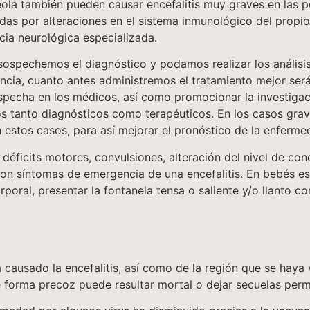
beola también pueden causar encefalitis muy graves en las
idas por alteraciones en el sistema inmunológico del propio
ancia neurológica especializada.
sospechemos el diagnóstico y podamos realizar los análisi
ncia, cuanto antes administremos el tratamiento mejor será 
specha en los médicos, así como promocionar la investigac
os tanto diagnósticos como terapéuticos. En los casos grav
 estos casos, para así mejorar el pronóstico de la enfermeda
 déficits motores, convulsiones, alteración del nivel de con
son síntomas de emergencia de una encefalitis. En bebés e
oral, presentar la fontanela tensa o saliente y/o llanto co
ausado la encefalitis, así como de la región que se haya v
de forma precoz puede resultar mortal o dejar secuelas per