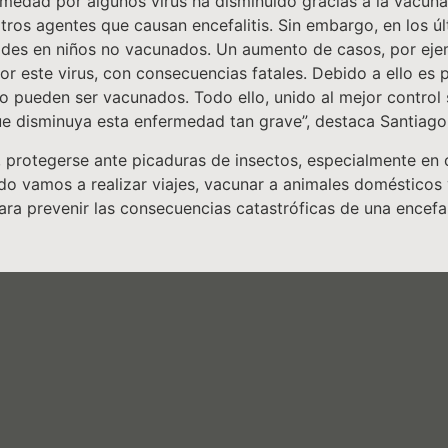
medad por algunos virus ha disminuido gracias a la vacunac
 otros agentes que causan encefalitis. Sin embargo, en los 
es en niños no vacunados. Un aumento de casos, por ejem
r este virus, con consecuencias fatales. Debido a ello es 
o pueden ser vacunados. Todo ello, unido al mejor control 
que disminuya esta enfermedad tan grave”, destaca Santiago T
o, protegerse ante picaduras de insectos, especialmente en
o vamos a realizar viajes, vacunar a animales domésticos 
ra prevenir las consecuencias catastróficas de una encefali