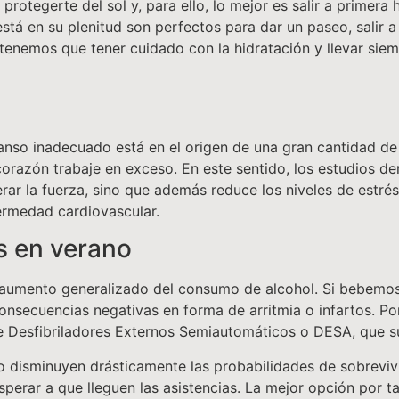
rotegerte del sol y, para ello, lo mejor es salir a primera 
tá en su plenitud son perfectos para dar un paseo, salir a 
 tenemos que tener cuidado con la hidratación y llevar si
anso inadecuado está en el origen de una gran cantidad d
orazón trabaje en exceso. En este sentido, los estudios d
r la fuerza, sino que además reduce los niveles de estrés 
ermedad cardiovascular.
s en verano
 aumento generalizado del consumo de alcohol. Si bebemos 
nsecuencias negativas en forma de arritmia o infartos. Por
 Desfibriladores Externos Semiautomáticos o DESA, que sup
o disminuyen drásticamente las probabilidades de sobrevivir
esperar a que lleguen las asistencias. La mejor opción por 