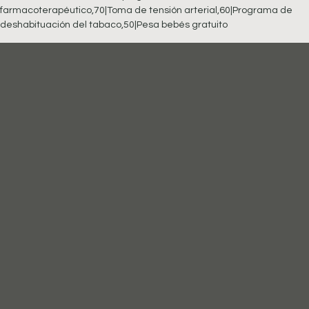
farmacoterapéutico,70|Toma de tensión arterial,60|Programa de
deshabituación del tabaco,50|Pesa bebés gratuito